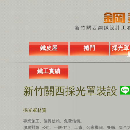
新竹關西鋼鐵設計工程 
鐵皮屋
捲門
採光罩 
鐵工實績
新竹關西採光罩裝設
採光罩材質
專業施工、值得信賴、免費估價。
服務對象: 公司、一般住宅、工廠、公家機關、餐廳、集合