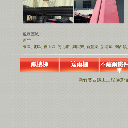
服務區域：
新竹
東區
,
北區
,
香山區
,
竹北市
,
湖口鄉
,
新豐鄉
,
新埔鎮
,
關西鎮
鐵樓梯
遮雨棚
不鏽鋼鐵件
車
新竹關西鐵工工程 家邦金屬工