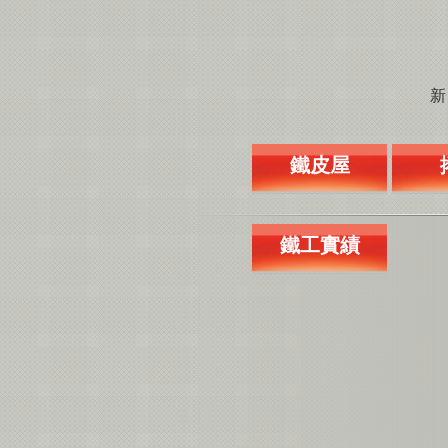
新
鐵皮屋
鐵工實績