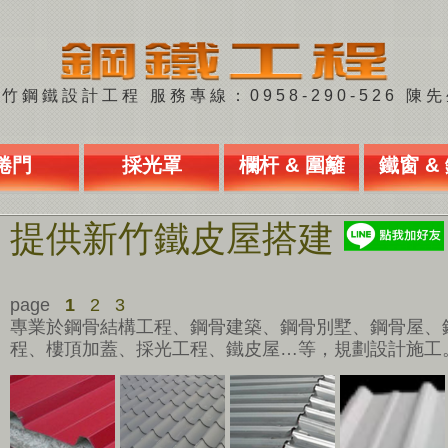
竹鋼鐵設計工程 服務專線：0958-290-526 陳
捲門
採光罩
欄杆 & 圍籬
鐵窗 &
提供新竹鐵皮屋搭建
page
1
2
3
專業於鋼骨結構工程、鋼骨建築、鋼骨別墅、鋼骨屋、
程、樓頂加蓋、採光工程、鐵皮屋…等，規劃設計施工