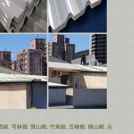
西鎮
,
芎林鄉
,
寶山鄉
,
竹東鎮
,
五峰鄉
,
橫山鄉
,
尖