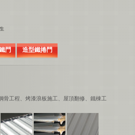
先生
 鐵門
造型鐵捲門
鋼骨工程、烤漆浪板施工、屋頂翻修、鐵棟工
。