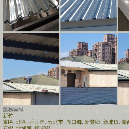
服務區域：
新竹
東區
,
北區
,
香山區
,
竹北市
,
湖口鄉
,
新豐鄉
,
新埔鎮
,
關
石鄉
,
北埔鄉
,
峨眉鄉
。