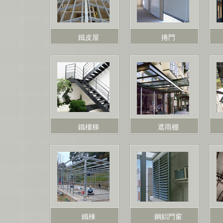
鐵皮屋
捲門
鐵樓梯
遮雨棚
鐵棟
鋼鋁門窗