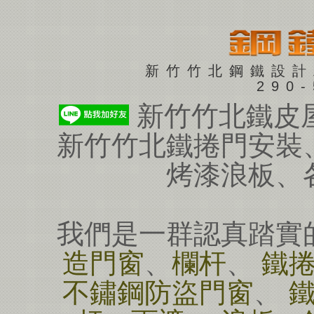
新竹竹北鋼鐵設計
290
新竹竹北鐵皮
新竹竹北鐵捲門安裝
烤漆浪板、
我們是一群認真踏實
造門窗
、
欄杆
、
鐵
不鏽鋼防盜門窗
、