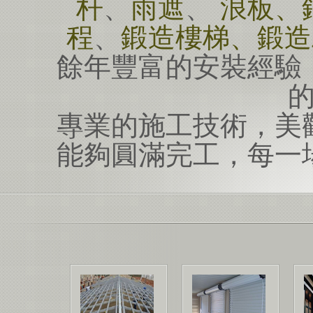
杆
、
雨遮
、
浪板、
程
、
鍛造樓梯、鍛造
餘年豐富的安裝經驗
專業的施工技術，美
能夠圓滿完工，每一