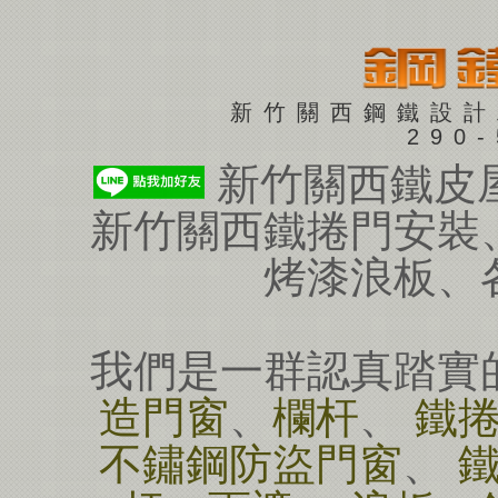
新竹關西鋼鐵設計
290
新竹關西鐵皮
新竹關西鐵捲門安裝
烤漆浪板、
我們是一群認真踏實
造門窗
、
欄杆
、
鐵
不鏽鋼防盜門窗
、