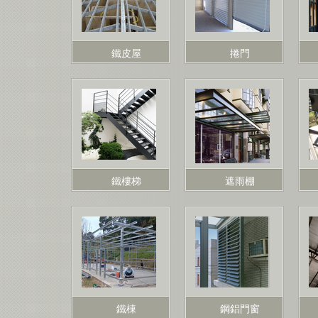
鐵皮屋
捲門
鐵樓梯
遮雨棚
鐵棟
鋼鋁門窗