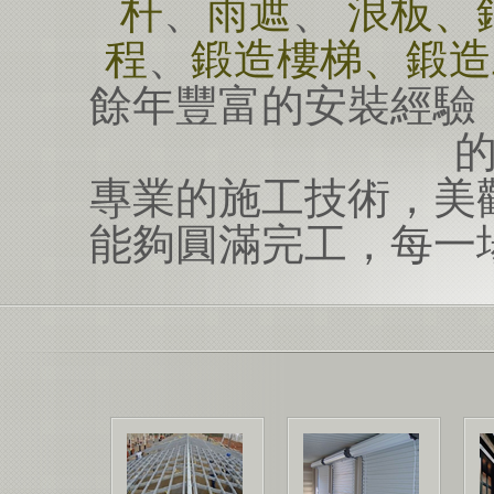
杆
、
雨遮
、
浪板、
程
、
鍛造樓梯、鍛造
餘年豐富的安裝經驗
專業的施工技術，美
能夠圓滿完工，每一