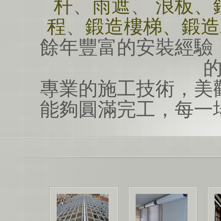
杆
、
雨遮
、
浪板、
程
、
鍛造樓梯、鍛造
餘年豐富的安裝經驗
專業的施工技術，美
能夠圓滿完工，每一