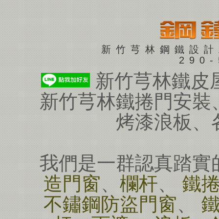
新竹芎林鋼鐵設計
290
新竹芎林鐵皮
新竹芎林鐵捲門安裝
烤漆浪板、
我們是一群認真踏實
造門窗
、
欄杆
、
鐵
不鏽鋼防盜門窗
、