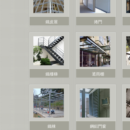
鐵皮屋
捲門
鐵樓梯
遮雨棚
鐵棟
鋼鋁門窗