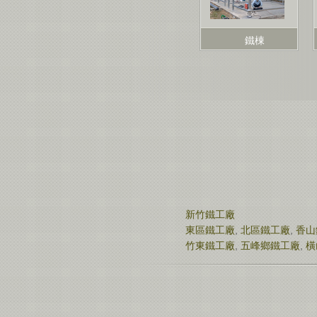
鐵棟
新竹鐵工廠
東區鐵工廠
,
北區鐵工廠
,
香山
竹東鐵工廠
,
五峰鄉鐵工廠
,
橫