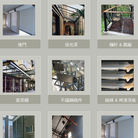
捲門
採光罩
欄杆 & 圍籬
遮雨棚
不鏽鋼鐵件
鐵棟 & 烤漆浪板