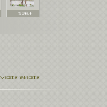
造型欄杆
芎林鄉鐵工廠
,
寶山鄉鐵工廠
,