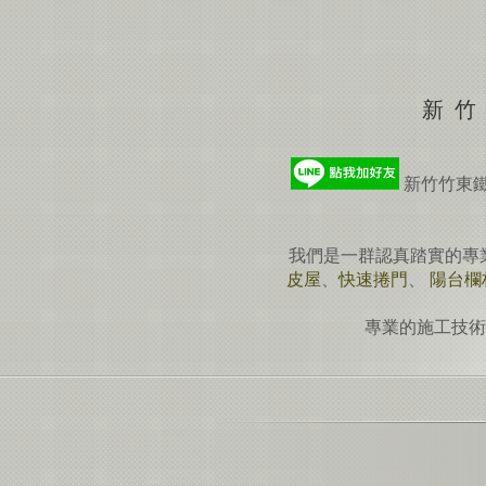
新竹
新竹竹東
我們是一群認真踏實的專
皮屋
、
快速捲門
、
陽台欄
專業的施工技術