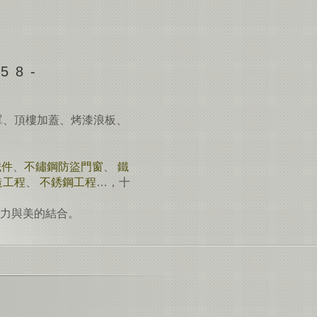
58-
罩、頂樓加蓋、烤漆浪板、
鐵件
、
不鏽鋼防盜門窗
、
鐵
造工程
、
不銹鋼工程
…，十
力與美的結合。