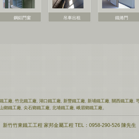
鋼鋁門窗
吊車出租
鐵捲門
鐵工廠
,
竹北鐵工廠
,
湖口鐵工廠
,
新豐鐵工廠
,
新埔鐵工廠
,
關西鐵工廠
,
山鄉鐵工廠
,
尖石鄉鐵工廠
,
北埔鐵工廠
,
峨眉鄉鐵工廠
。
新竹竹東鐵工工程 家邦金屬工程 TEL：0958-290-526 陳先生