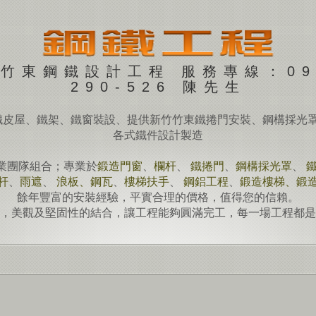
竹東鋼鐵設計工程 服務專線：09
290-526 陳先生
鐵皮屋、鐵架、鐵窗裝設、提供新竹竹東鐵捲門安裝、鋼構採光
各式鐵件設計製造
業團隊組合；專業於
鍛造門窗
、
欄杆
、
鐵捲門
、
鋼構採光罩
、
杆
、
雨遮
、
浪板、鋼瓦
、
樓梯扶手
、
鋼鋁工程
、
鍛造樓梯、鍛
餘年豐富的安裝經驗，平實合理的價格，值得您的信賴。
，美觀及堅固性的結合，讓工程能夠圓滿完工，每一場工程都是